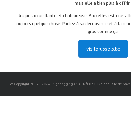
mais elle a bien plus à offrir 
Unique, accueillante et chaleureuse, Bruxelles est une vil
toujours quelque chose. Partez à sa découverte et à la ren
gros comme ça.
visitbrussels.be
© Copyright 2015 – 2024 | Sightjogging ASBL. N°0828.392.272. Rue de Savoie