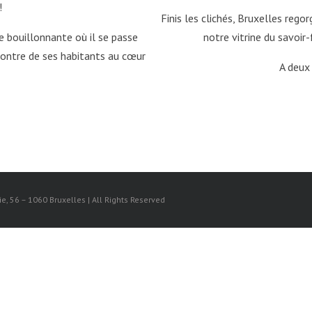
!
Finis les clichés, Bruxelles rego
le bouillonnante où il se passe
notre vitrine du savoir-
contre de ses habitants au cœur
A deux
, 56 – 1060 Bruxelles | All Rights Reserved